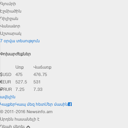
Գյումրի
Էջմիածին
Դիլիջան
Վանաձոր
Աշտարակ
7 օրվա տեսություն
Փոխարժեքներ
Առք
Վաճառք
USD
475
476.75
EUR
527.5
531
RUR
7.25
7.33
ավելին
Կայքեր
Կապ մեզ հետ
Մեր մասին
© 2011-2016 Newsinfo.am
Արդեն հասանելի է
Դեպի վերեւ