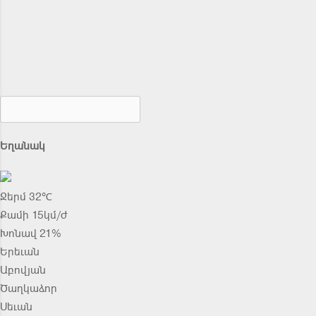
Եղանակ
Ջերմ 32℃
Քամի 15կմ/ժ
Խոնավ 21%
Երեւան
Աբովյան
Ծաղկաձոր
Սեւան