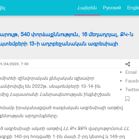
ել
Հայերեն
Русский
Engli
րույթ, 540 փորձաքննություն, 16 մեղադրյալ. ՔԿ-ն
եպտեմբերի 13-ի ադրբեջանական ագրեսիայի
01/24/2023, 7:30
Email
կոմիտեի զինվորական քննչական գլխավոր
Faceb
մ ամփոփվել են
2022թ. սեպտեմբերի 13-14-ին
Twitte
ղմից Հայաստանի Հանրապետության ինքնիշխան
մամբ իրականացված ռազմական ագրեսիայի առթիվ
ննության արդյունքները։
ած ագրեսիայի ակտի առթիվ ՀՀ ՔԿ ԶՔԳ վարչությունում ՀՀ
գրքի 140-րդ հոդվածի 1-ին մասի 2-րդ կետով և 149-րդ