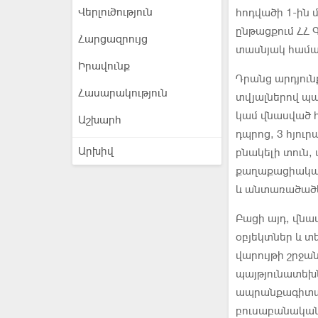
Վերլուծություն
հոդվածի 1-ին
ընթացքում ՀՀ Գ
Հարցազրույց
տասնյակ համայն
Իրավունք
Դրանց արդյուն
Հասարակություն
տվյալներով պ
կամ վնասված 
Աշխարհ
դպրոց, 3 հյու
Արխիվ
բնակելի տուն,
քաղաքացիակա
և անտառածածկ 
Բացի այդ, վնա
օբյեկտներ և տ
վարույթի շրջա
պայթյունատեխ
ապրանքագիտակ
բուսաբանական