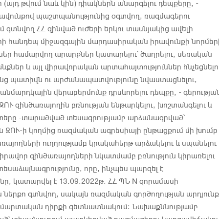
(այդ թվում նաև կին) դիակներն անարգելու դեպքերը, -
ավունքով պաշտպանությունից օգտվող, ռազմագերու
 գտնվող ՀՀ զինված ուժերի երկու տասնյակից ավելի
րի հանդեպ միջազգային մարդասիրական իրավունքի նորմեր
ներ համարվող արարքներ կատարելու՝ ծաղրելու, սեռական
յանքներ և այլ վիրավորական արտահայտություններ հնչեցնելո
նց պատիվն ու արժանապատվությունը նվաստացնելու,
 անմարդկային վերաբերմունք դրսևորելու դեպքը, - գերությա
 ԶՈՒ զինծառայողին բռնության ենթարկելու, խոշտանգելու և
տերը -տարածված տեսագրությամբ արձանագրված՝
ԶՈՒ-ի կողմից ռազմական ագրեսիայի ընթացքում մի խումբ
առայողների ուղղությամբ կրակահերթ արձակելու և սպանելու
վիրավոր զինծառայողների նկատմամբ բռնություն կիրառելու
տեսաձայնագրությունը, որը, ինչպես պարզել է
նը, կատարվել է 13.09.2022թ. ՀՀ ՊՆ N զորամասի
ներքո գտնվող, սակայն ռազմական գործողության արդյունք
մարտական դիրքի գետնատնակում: Նախաքննությամբ