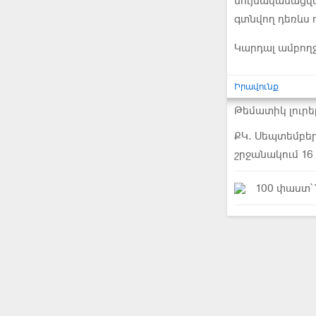
նույնականացվ
գտնվող դեռևս ո
Կարդալ ամբող
Իրավունք
Թեմատիկ լուրե
ՔԿ. Սեպտեմբե
շրջանակում 16 
100 փաստ՝