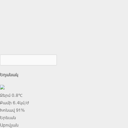
Եղանակ
Ջերմ 0.8℃
Քամի 6.4կմ/ժ
Խոնավ 91%
Երեւան
Աբովյան