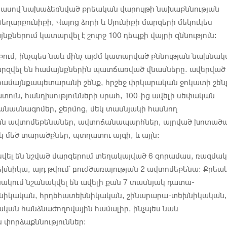
 մասով նախաձեռնված քրեական վարույթի նախաքննության
եղարքունիքի, Վայոց ձորի և Սյունիքի մարզերի մեկուկես
քներում կատարվել է շուրջ 100 դեպքի վայրի զննություն։
քում, ինչպես նաև մինչ այժմ կատարված քննության նախնա
արզվել են համայնքներին պատճառված վնասները. ավերված
համայնքապետարանի շենք, հրշեջ փրկարական ջոկատի շեն
րատուն, հանդիսությունների սրահ, 100-ից ավելի սեփական
 անասնագոմեր, ջերմոց, մեկ տասնյակի հասնող
ն ավտոմեքենաներ, ավտոճանապարհներ, այրված խոտած
մեծ տարածքներ, պտղատու այգի, և այլն։
սվել են նշված մարզերում տեղակայված 6 զորամաս, ռազմա
եխնիկա, այդ թվում՝ բուժծառայության 2 ավտոմեքենա: Քրեա
նակում նշանակվել են ավելի քան 7 տասնյակ դատա-
նիկական, հրդեհատեխնիկական, շինարարա-տեխնիկական,
ան հանձնաժողովային համալիր, ինչպես նաև
 փորձաքննություններ: