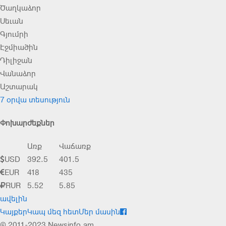
Ծաղկաձոր
Սեւան
Գյումրի
Էջմիածին
Դիլիջան
Վանաձոր
Աշտարակ
7 օրվա տեսություն
Փոխարժեքներ
Առք
Վաճառք
USD
392.5
401.5
EUR
418
435
RUR
5.52
5.85
ավելին
Կայքեր
Կապ մեզ հետ
Մեր մասին
© 2011-2023 Newsinfo.am