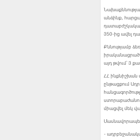
Նախաքննության
անձինք, հարցա
դատաբժշկական
350-ից ավել դ
Քննությամբ ձե
իրականացրած ա
այդ թվում՝ 3 
ՀՀ ինքնիշխան
ընթացքում Ադ
հանցագործությ
ստորաբաժանում
միացվել մեկ վա
Մասնավորապես
- ադրբեջանակ