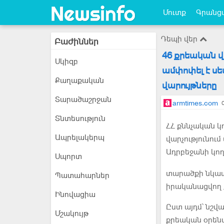
Մուտք
Գրանցվ
Դեպի վեր
Բաժիններ
46 քրեական վա
Սկիզբ
ամփոփել է ս
Քաղաքական
վարույթները
Տարածաշրջան
armtimes.com
Տնտեսություն
ՀՀ քննչական 
Ապրելակերպ
վարչությունու
Ադրբեջանի կո
Սպորտ
տարածքի նկատ
Պատահարներ
իրականացվող ք
Ինովացիա
Ըստ այդմ՝ նշվ
Մշակույթ
քրեական օրենս