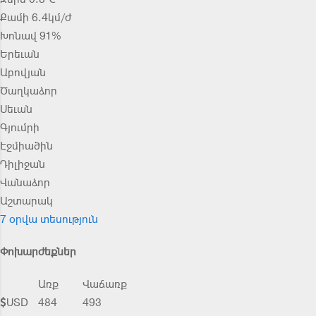
Քամի 6.4կմ/ժ
Խոնավ 91%
Երեւան
Աբովյան
Ծաղկաձոր
Սեւան
Գյումրի
Էջմիածին
Դիլիջան
Վանաձոր
Աշտարակ
7 օրվա տեսություն
Փոխարժեքներ
Առք
Վաճառք
USD
484
493