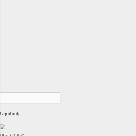
Եղանակ
Ջերմ 0.8℃