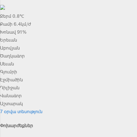
Ջերմ 0.8℃
Քամի 6.4կմ/ժ
Խոնավ 91%
Երեւան
Աբովյան
Ծաղկաձոր
Սեւան
Գյումրի
Էջմիածին
Դիլիջան
Վանաձոր
Աշտարակ
7 օրվա տեսություն
Փոխարժեքներ