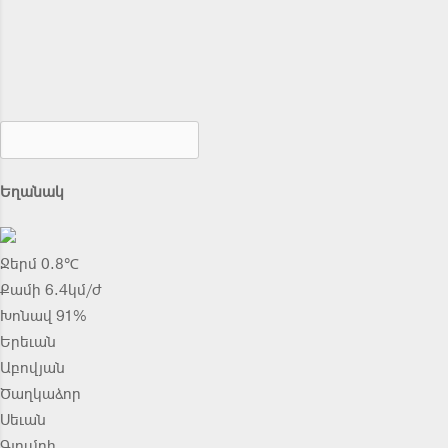
Եղանակ
Ջերմ 0.8℃
Քամի 6.4կմ/ժ
Խոնավ 91%
Երեւան
Աբովյան
Ծաղկաձոր
Սեւան
Գյումրի