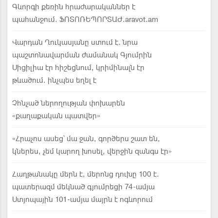
Գևորգի քեռին հրաժարականներ է
պահանջում. ՖՈՏՈՌԵՊՈՐՏԱԺ.aravot.am
Վարդան Ղուկասյանը ստում է. նրա
պաշտոնավարման ժամանակ Գյումրին
Սիցիլիա էր հիշեցնում, կրիմինալն էր
թևածում. ինչպես եղել է
Չհնչած ներողության փոխարեն
«քաղաքական պատվեր»
«Հրաչոս ասեց՝ մա ջան, գործերս շատ են,
կներես, չեմ կարող խոսել, վերջին զանգս էր»
Հաղթանակը մերն է, մերոնց դուխը 100 է.
պատերազմ մեկնած գյումրեցի 74-ամյա
Ստյոպային 101-ամյա մայրն է ոգևորում