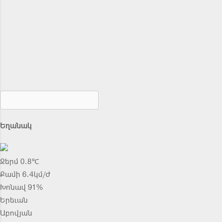
Եղանակ
Ջերմ 0.8℃
Քամի 6.4կմ/ժ
Խոնավ 91%
Երեւան
Աբովյան