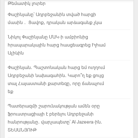
Թեմատիկ լուրեր
Փաշինյանը՝ Ադրբեջանին տված հարցի
մասին․ Ցավոք, դրական արձագանք չկա
Նիկոլ Փաշինյանը ՄԱԿ-ի ամբիոնից
հրապարակային հարց հասցեագրեց Իլհամ
Ալիևին
Փաշինյան. Պաշտոնական հարց եմ ուղղում
Ադրբեջանի նախագահին. Կարո՞ղ եք ցույց
տալ Հայաստանի քարտեզը, որը ճանաչում
եք
Պատերազմի շարունակության ամեն օրը
ֆրուստրացիայի է բերելու Ադրբեջանի
հանրությանը. վարչապետը՝ Al Jazeera-ին.
ՏԵՍԱՆՅՈՒԹ