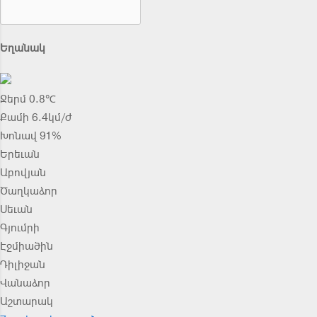
Եղանակ
Ջերմ 0.8℃
Քամի 6.4կմ/ժ
Խոնավ 91%
Երեւան
Աբովյան
Ծաղկաձոր
Սեւան
Գյումրի
Էջմիածին
Դիլիջան
Վանաձոր
Աշտարակ