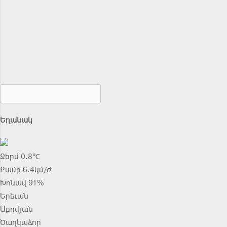
Եղանակ
Ջերմ 0.8℃
Քամի 6.4կմ/ժ
Խոնավ 91%
Երեւան
Աբովյան
Ծաղկաձոր