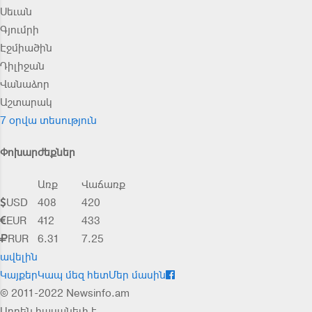
Սեւան
Գյումրի
Էջմիածին
Դիլիջան
Վանաձոր
Աշտարակ
7 օրվա տեսություն
Փոխարժեքներ
Առք
Վաճառք
USD
408
420
EUR
412
433
RUR
6.31
7.25
ավելին
Կայքեր
Կապ մեզ հետ
Մեր մասին
© 2011-2022 Newsinfo.am
Արդեն հասանելի է