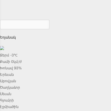
Եղանակ
Ջերմ -3℃
Քամի 0կմ/ժ
Խոնավ 93%
Երեւան
Աբովյան
Ծաղկաձոր
Սեւան
Գյումրի
Էջմիածին