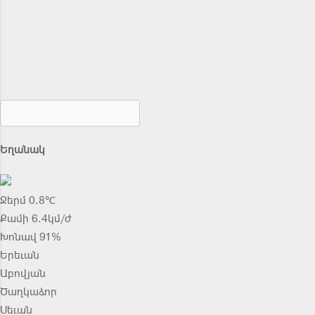
Եղանակ
Ջերմ 0.8℃
Քամի 6.4կմ/ժ
Խոնավ 91%
Երեւան
Աբովյան
Ծաղկաձոր
Սեւան