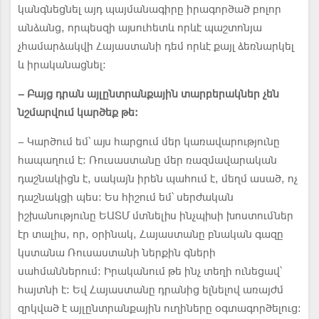
կանգնեցնել այդ պայմանագիրը իրագործած բոլոր
անձանց, որպեսզի այսուհետև որևէ պաշտոնյա
չհամարձակվի Հայաստանի դեմ որևէ քայլ ձեռնարկել
և իրականացնել:
– Բայց դրան այլընտրանքային տարբերակներ չեն
նշմարվում կարծեք թե:
– Կարծում եմ՝ այս հարցում մեր կառավարությունը
հապաղում է: Ռուսաստանը մեր ռազմավարական
դաշնակիցն է, սակայն իրեն պահում է, մեղմ ասած, ոչ
դաշնակցի պես: Ես հիշում եմ՝ սերժական
իշխանությունը ԵԱՏՄ մտնելիս ինչպիսի խոստումներ
էր տալիս, որ, օրինակ, Հայաստանը բնական գազը
կստանա Ռուսաստանի ներքին գների
սահմաններում: Իրականում թե ինչ տեղի ունեցավ՝
հայտնի է: Եվ Հայաստանը դրանից ելնելով առայժմ
զրկված է այլընտրանքային ուղիները օգտագործելուց: