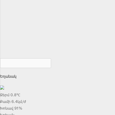
Եղանակ
Ջերմ 0.8℃
Քամի 6.4կմ/ժ
Խոնավ 91%
Երեւան