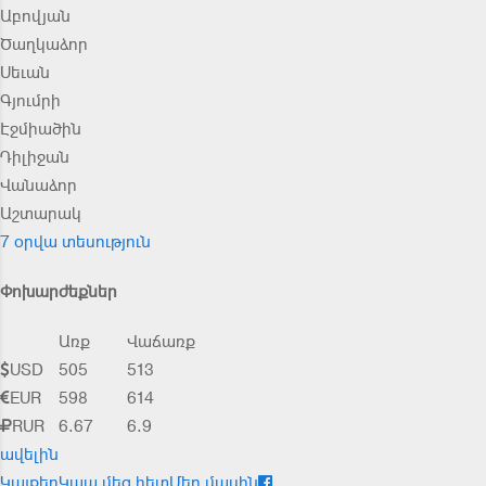
Աբովյան
Ծաղկաձոր
Սեւան
Գյումրի
Էջմիածին
Դիլիջան
Վանաձոր
Աշտարակ
7 օրվա տեսություն
Փոխարժեքներ
Առք
Վաճառք
USD
505
513
EUR
598
614
RUR
6.67
6.9
ավելին
Կայքեր
Կապ մեզ հետ
Մեր մասին