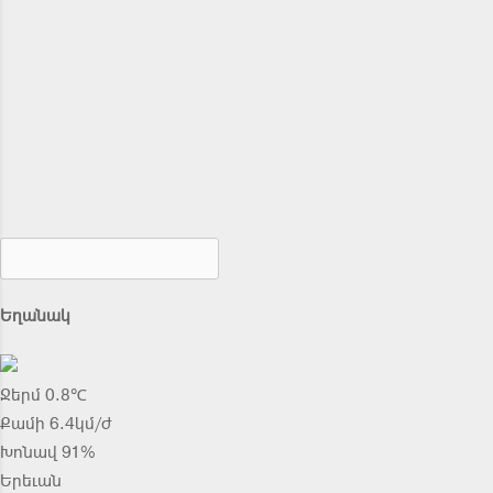
Եղանակ
Ջերմ 0.8℃
Քամի 6.4կմ/ժ
Խոնավ 91%
Երեւան