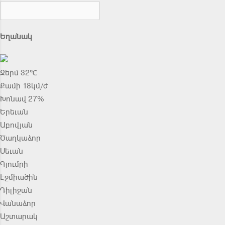
Եղանակ
Ջերմ 32℃
Քամի 18կմ/ժ
Խոնավ 27%
Երեւան
Աբովյան
Ծաղկաձոր
Սեւան
Գյումրի
Էջմիածին
Դիլիջան
Վանաձոր
Աշտարակ