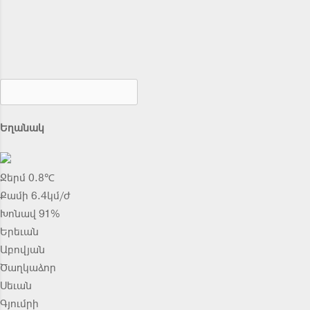
Եղանակ
Ջերմ 0.8℃
Քամի 6.4կմ/ժ
Խոնավ 91%
Երեւան
Աբովյան
Ծաղկաձոր
Սեւան
Գյումրի