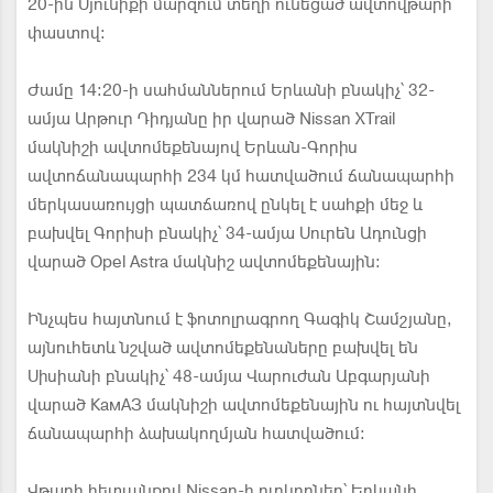
20-ին Սյունիքի մարզում տեղի ունեցած ավտովթարի
փաստով։
Ժամը 14։20-ի սահմաններում Երևանի բնակիչ՝ 32-
ամյա Արթուր Դիդյանը իր վարած Nissan XTrail
մակնիշի ավտոմեքենայով Երևան-Գորիս
ավտոճանապարհի 234 կմ հատվածում ճանապարհի
մերկասառույցի պատճառով ընկել է սահքի մեջ և
բախվել Գորիսի բնակիչ՝ 34-ամյա Սուրեն Ադունցի
վարած Opel Astra մակնիշ ավտոմեքենային։
Ինչպես հայտնում է ֆոտոլրագրող Գագիկ Շամշյանը,
այնուհետև նշված ավտոմեքենաները բախվել են
Սիսիանի բնակիչ՝ 48-ամյա Վարուժան Աբգարյանի
վարած КамАЗ մակնիշի ավտոմեքենային ու հայտնվել
ճանապարհի ձախակողմյան հատվածում։
Վթարի հետւանքով Nissan-ի ուղևորներ՝ Երևանի