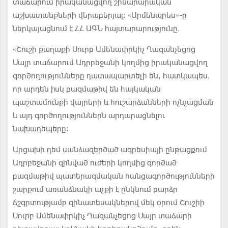
տաճարում իրականացվող շինարարական
աշխատանքների վերաբերյալ: «Արմենպրես»-ը
ներկայացնում է ՀՀ ԱԳՆ հայտարարությունը.
«Շուշի քաղաքի Սուրբ Ամենափրկիչ Ղազանչեցոց
Մայր տաճարում Ադրբեջանի կողմից իրականացվող
գործողությունները դատապարտելի են, հատկապես,
որ արդեն իսկ բազմաթիվ են հայկական
պաշտամունքի վայրերի և հուշարձանների ոչնչացման
և այդ գործողություններն արդարացնելու
նախադեպերը:
Արցախի դեմ սանձազերծած ագրեսիայի ընթացքում
Ադրբեջանի զինված ուժերի կողմից գործած
բազմաթիվ պատերազմական հանցագործությունների
շարքում առանձնակի աչքի է ընկնում բարձր
ճշգրտությամբ զինատեսակներով մեկ օրում Շուշիի
Սուրբ Ամենափրկիչ Ղազանչեցոց Մայր տաճարի