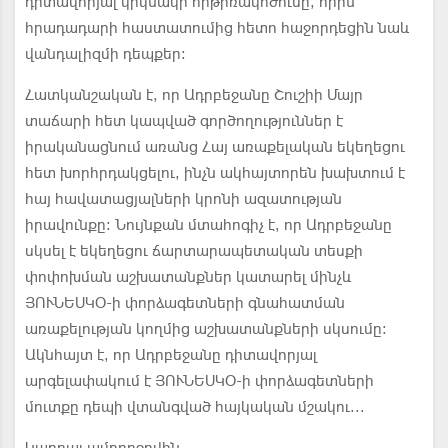
դիտավորյալ կրկնակի հրթիռակոծումը, որին
հրադադարի հաստատումից հետո հաջորդեցին նաև
վանդալիզմի դեպքեր:
Հատկանշական է, որ Ադրբեջանը Շուշիի Մայր
տաճարի հետ կապված գործողություններ է
իրականացնում առանց Հայ առաքելական եկեղեցու
հետ խորհրդակցելու, ինչն ակհայտորեն խախտում է
հայ հավատացյալների կրոնի ազատության
իրավունքը։ Նույնքան մտահոգիչ է, որ Ադրբեջանը
սկսել է եկեղեցու ճարտարապետական տեսքի
փոփոխման աշխատանքներ կատարել մինչև
ՅՈՒՆԵՍԿՕ-ի փորձագետների գնահատման
առաքելության կողմից աշխատանքների սկսումը։
Ակնհայտ է, որ Ադրբեջանը դիտավորյալ
արգելափակում է ՅՈՒՆԵՍԿՕ-ի փորձագետների
մուտքը դեպի վտանգված հայկական մշակու...