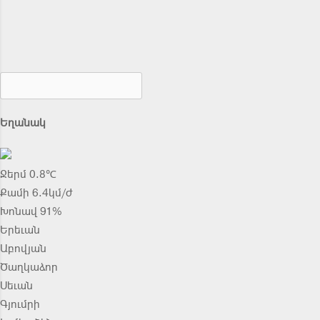
Եղանակ
Ջերմ 0.8℃
Քամի 6.4կմ/ժ
Խոնավ 91%
Երեւան
Աբովյան
Ծաղկաձոր
Սեւան
Գյումրի