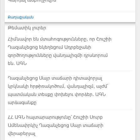
Կարդալ ամբողջովին
Քաղաքական
Թեմատիկ լուրեր
Հիմնավոր են մտահոգությունները, որ Շուշիի
Ղազանչեցոց եկեղեցում Ադրբեջանի
գործողությունները վանդալիզմի դրսևորում
են. ԱԳՆ
Ղազանչեցոց Մայր տաճարի դիտավորյալ
կրկնակի հրթիռակոծում, վանդալիզմ, այժմ՝
պատմական տեսքը փոխելու փորձեր. ԱԳՆ
արձագանքը
ՀՀ ԱԳՆ հայտարարությունը՝ Շուշիի Սուրբ
Ամենափրկիչ Ղազանչեցոց Մայր տաճարի
վերաբերյալ