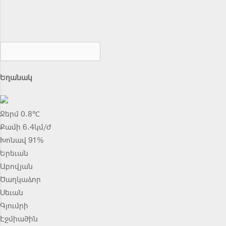
Եղանակ
Ջերմ 0.8℃
Քամի 6.4կմ/ժ
Խոնավ 91%
Երեւան
Աբովյան
Ծաղկաձոր
Սեւան
Գյումրի
Էջմիածին