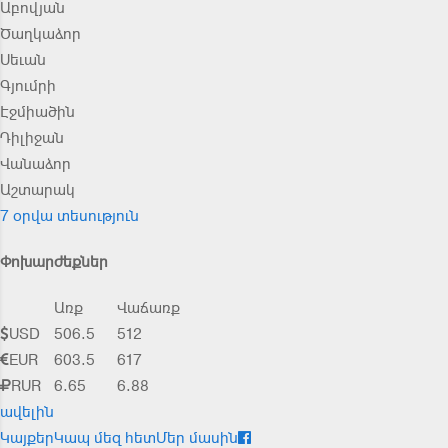
Աբովյան
Ծաղկաձոր
Սեւան
Գյումրի
Էջմիածին
Դիլիջան
Վանաձոր
Աշտարակ
7 օրվա տեսություն
Փոխարժեքներ
Առք
Վաճառք
USD
506.5
512
EUR
603.5
617
RUR
6.65
6.88
ավելին
Կայքեր
Կապ մեզ հետ
Մեր մասին