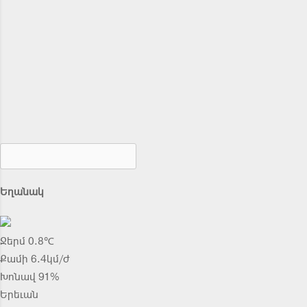
Եղանակ
Ջերմ 0.8℃
Քամի 6.4կմ/ժ
Խոնավ 91%
Երեւան