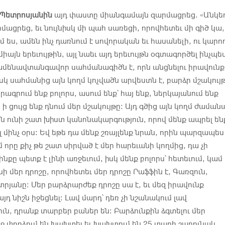
 Պետրոսյանին
այդ փաստը միանգամայն զարմացրեց. «Անկե
ացրեց, եւ նույնիսկ մի պահ սառեցի, որովհետեւ մի գիծ կա,
մ ես, ամեն ինչ դառնում է սովորական եւ հասանելի, ու կարո
 միայն երեւույթին, այլ նաեւ այդ երեւույթն օգտագործել ինչպե
ամենավտանգավոր սահմանագիծն է, որն անցնելու իրավունք 
Իսկ սահմանից այն կողմ կոչվածն արվեստն է, բարձր մշակույ
րագրում ենք բոլորս, ասում ենք՝ հայ ենք, ներկայանում ենք
ի ցույց ենք դնում մեր մշակույթը։ Այդ գծից այն կողմ ժաման
ն ունի շատ խիստ կանոնակարգություն, որով մենք ապրել ենք
մինչ օրս։ Եվ եթե դա մենք շռայլենք նրան, որին պարզապես
մ որը քիչ թե շատ սիրված է մեր հարեւանի կողմից, դա չի
ինքը պետք է լինի առջեւում, իսկ մենք բոլորս՝ հետեւում, կամ 
նի մեր դրոշը, որովհետեւ մեր դրոշը Րաֆֆին է, Գառզուն,
րյանը։ Մեր բարձրարժեք դրոշը սա է, եւ մեզ իրավունք
դ նիշն իջեցնել։ Լավ մարդ՝ դեռ չի նշանակում լավ
ւն, դրանք տարբեր բաներ են։ Բարձունքին ձգտելու մեր
ջ փորձում են խախտել եւ խախտում են 25 տարի շարունակ,