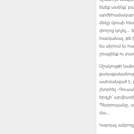
եկեք ասենք՝ բ
արժեհամակարգը
մեկը մյուսի հետ
փողոց կոչել..
հասկանալ, թե ի
ես սիրում եւ հ
շռայլենք ու յո
Մշակույթի նախ
քաղաքականությ
սահմանված է, 
շնորհել «Գուսա
երգչի՝ արվես
Պետրոսյանը, 
մա...
Կարդալ ամբող