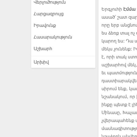
Վերլուծություն
Երգչուհի
Էմմա
Հարցազրույց
ասած՝ շատ զարմ
որը երբ անցնու
Իրավունք
ես ձեռք տալ ոչ
Հասարակություն
կարող ես։ Դա 
Աշխարհ
մեկս չունենք։ 
է, որի տակ ստո
Արխիվ
աշխարհով մեկ, 
եւ պատմություն
դաստիարակվել 
սիրում ենք, կա
նշանակում, որ 
ինքը պետք է լի
Մինասը, Խաչատ
չվերապահենք այ
մասնագիտությո
նշաձողն անվեր