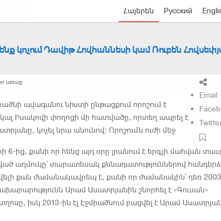
Հայերեն
Русский
Engli
 չենք կոչում Դավիթ Հովհաննեսի կամ Ռուբեն Հովսեփ
օր առաջ
Email
ածնի ավագանու նիստի ընթացքում որոշում է
Faceb
կալ Իսակովի փողոցի մի հատվածը, որտեղ ապրել է
Twitte
տրյանը, կոչել նրա անունով: Որոշումն ուժի մեջ
ի 6-ից, քանի որ հենց այդ օրը լրանում է երգչի մահվան տաս
ված աղմուկը՝ տարատեսակ քննադատություններով հանդերձ
վելի քան ժամանակավրեպ է, քանի որ ժամանակին՝ դեռ 2003
 նախարարությունն Արամ Ասատրյանին շնորհել է «Գուսան»
ոսը, իսկ 2013-ին էլ Էջմիածնում բացվել է Արամ Ասատրյա