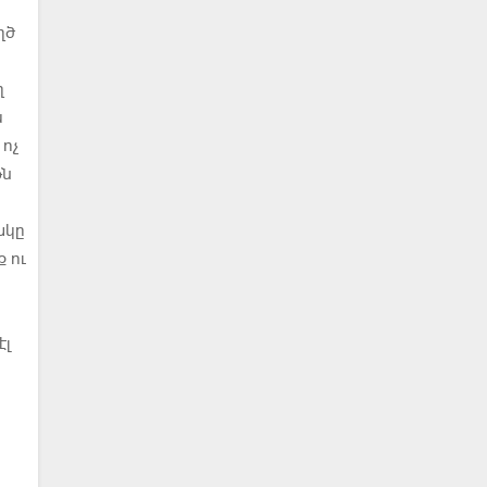
ղծ
ղ
ս
ոչ
թն
ակը
 ու
էլ