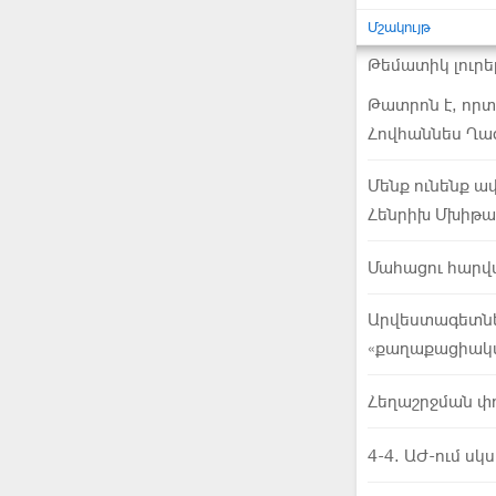
Մշակույթ
Թեմատիկ լուրե
Թատրոն է, որ
Հովհաննես Ղա
Մենք ունենք ա
Հենրիխ Մխիթար
Մահացու հարվ
Արվեստագետներ
«քաղաքացիակ
Հեղաշրջման փո
4-4. ԱԺ-ում սկ