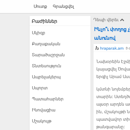
Մուտք
Գրանցվել
Դեպի վերեւ
Բաժիններ
Ինչո՞ւ փողոց
Սկիզբ
անունով
Քաղաքական
hraparak.am
3 
Տարածաշրջան
Նախօրեին Էջմի
Տնտեսություն
կայացվել Ծովա
երգիչ Արամ Ասա
Ապրելակերպ
Սպորտ
կմտնի նոյեմբեր
տարին: Ստեղծ
Պատահարներ
այսօր արդեն ա
Ինովացիա
ին, մշակույթի
պատվավոր տիտղ
Մշակույթ
թանգարանը: