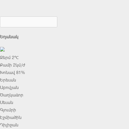
Եղանակ
Ջերմ 2℃
Քամի 2կմ/ժ
Խոնավ 81%
Երեւան
Աբովյան
Ծաղկաձոր
Սեւան
Գյումրի
Էջմիածին
Դիլիջան