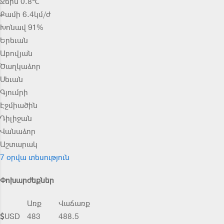
Ջերմ 0.8℃
Քամի 6.4կմ/ժ
Խոնավ 91%
Երեւան
Աբովյան
Ծաղկաձոր
Սեւան
Գյումրի
Էջմիածին
Դիլիջան
Վանաձոր
Աշտարակ
7 օրվա տեսություն
Փոխարժեքներ
Առք
Վաճառք
USD
483
488.5