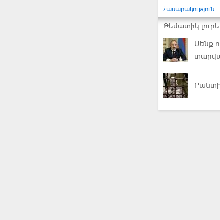
Հասարակություն
Թեմատիկ լուրե
Մենք ո
տարվա
Բանտի