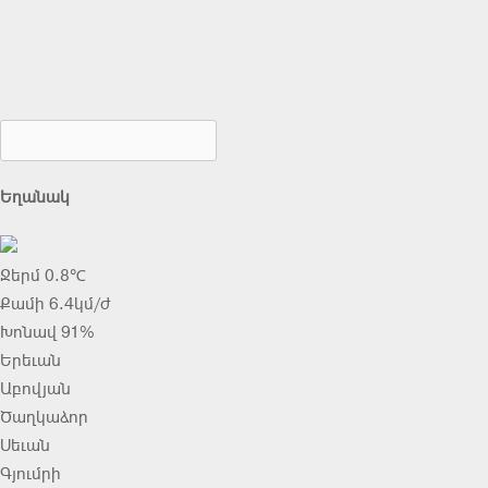
Եղանակ
Ջերմ 0.8℃
Քամի 6.4կմ/ժ
Խոնավ 91%
Երեւան
Աբովյան
Ծաղկաձոր
Սեւան
Գյումրի