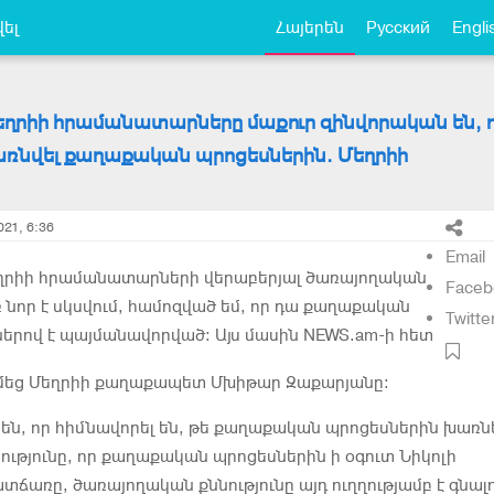
ել
Հայերեն
Русский
Engli
եղրիի հրամանատարները մաքուր զինվորական են, ո
առնվել քաղաքական պրոցեսներին. Մեղրիի
021, 6:36
Email
եղրիի հրամանատարների վերաբերյալ ծառայողական
Faceb
ռ նոր է սկսվում, համոզված եմ, որ դա քաղաքական
Twitte
րով է պայմանավորված։ Այս մասին NEWS.am-ի հետ
տմեց Մեղրիի քաղաքապետ Մխիթար Զաքարյանը։
 են, որ հիմնավորել են, թե քաղաքական պրոցեսներին խառն
նությունը, որ քաղաքական պրոցեսներին ի օգուտ Նիկոլի
տճառը, ծառայողական քննությունը այդ ուղղությամբ է գնալո