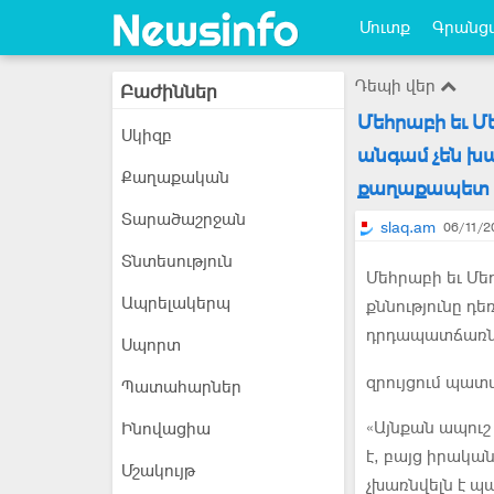
Մուտք
Գրանցվ
Դեպի վեր
Բաժիններ
Մեհրաբի եւ Մ
Սկիզբ
անգամ չեն խ
Քաղաքական
քաղաքապետ
Տարածաշրջան
slaq.am
06/11/2
Տնտեսություն
Մեհրաբի եւ Մ
Ապրելակերպ
քննությունը դե
դրդապատճառնե
Սպորտ
զրույցում պա
Պատահարներ
«Այնքան ապուշ
Ինովացիա
է, բայց իրակա
Մշակույթ
չխառնվելն է պա