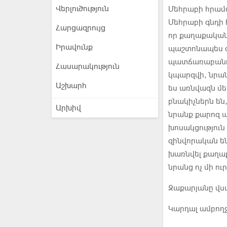
Վերլուծություն
Մեհրաբի հրամա
Մեհրաբի գնդի 
Հարցազրույց
որ քաղաքական
Իրավունք
պաշտոնապես գ
պատճառաբանու
Հասարակություն
կպարզվի, նրանց
Աշխարհ
ես առնվազն մե
բնակիչներն են,
Արխիվ
նրանք քարոզ ա
խոսակցություն
զինվորական են,
խառնվել քաղաք
նրանց ոչ մի ո
Զաքարյանը վստա
Կարդալ ամբող