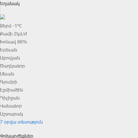
Եղանակ
Ջերմ -1℃
Քամի 2կմ/ժ
Խոնավ 86%
Երեւան
Աբովյան
Ծաղկաձոր
Սեւան
Գյումրի
Էջմիածին
Դիլիջան
Վանաձոր
Աշտարակ
7 օրվա տեսություն
Փոխարժեքներ