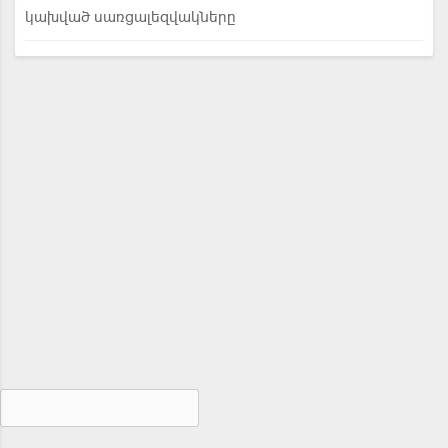
կախված սառցալեզվակները