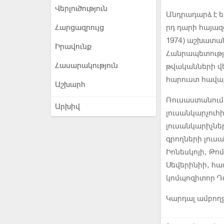
Վերլուծություն
Անդրադարձ է ե
Հարցազրույց
րդ դարի հայազ
1974) աշխատան
Իրավունք
Հանրապետությ
Հասարակություն
թվականների վ
հարուստ հավա
Աշխարհ
Ռուսաստանում
Արխիվ
լուսանկարչուհ
լուսանկարիչն
գրողների լուս
Իոնեսկոյի, Թո
Սեվերինիի, հա
կոմպոզիտոր Դմ
Կարդալ ամբող