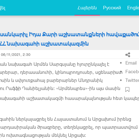
ել
Հայերեն
Русский
Engli
ուսանկարիչ Իդա Քարի աշխատանքների հավաքածու
է ՀՀ նախագահի աշխատակազմին
06/11/2021, 2:30
Email
ն նախագահ Արմեն Սարգսյանը հյուրընկալել է
Faceb
արերար, դերասանուհի, կինոպրոդյուսեր, սցենարիստ
իսին և սփյուռքահայ բարերարներ Անդրանիկ
Twitte
ւ Րաֆֆի Դանիելյանին: «Արմենպրես»-ին այս մասին
 նախագահի աշխատակազմի հասարակայնության հետ կապե
գահին ներկայացրել են Հայաստանում և Արցախում իրենց
արդասիրական ծրագրերը, տեղեկացրել, որ պատրաստվում 
ին ուխտագնացության մեկնել Արցախ: