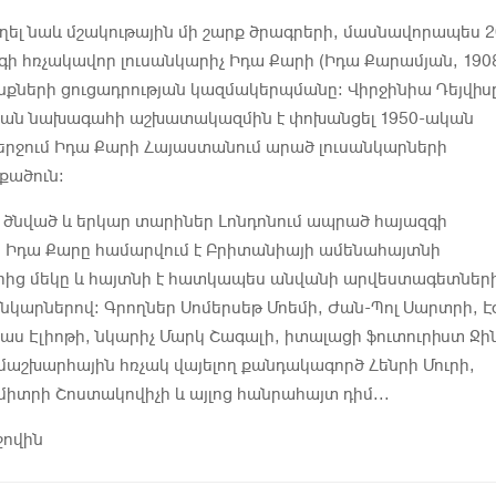
ղել նաև մշակութային մի շարք ծրագրերի, մասնավորապես 2
գի հռչակավոր լուսանկարիչ Իդա Քարի (Իդա Քարամյան, 190
քների ցուցադրության կազմակերպմանը։ Վիրջինիա Դեյվիս
ան նախագահի աշխատակազմին է փոխանցել 1950-ական
երջում Իդա Քարի Հայաստանում արած լուսանկարների
քածուն։
 ծնված և երկար տարիներ Լոնդոնում ապրած հայազգի
ի Իդա Քարը համարվում է Բրիտանիայի ամենահայտնի
երից մեկը և հայտնի է հատկապես անվանի արվեստագետների
անկարներով։ Գրողներ Սոմերսեթ Մոեմի, Ժան-Պոլ Սարտրի, Է
մաս Էլիոթի, նկարիչ Մարկ Շագալի, իտալացի ֆուտուրիստ Ջի
մաշխարհային հռչակ վայելող քանդակագործ Հենրի Մուրի,
իտրի Շոստակովիչի և այլոց հանրահայտ դիմ...
ջովին