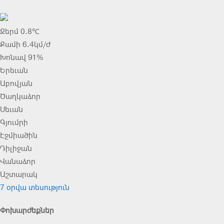
Ջերմ 0.8℃
Քամի 6.4կմ/ժ
Խոնավ 91%
Երեւան
Աբովյան
Ծաղկաձոր
Սեւան
Գյումրի
Էջմիածին
Դիլիջան
Վանաձոր
Աշտարակ
7 օրվա տեսություն
Փոխարժեքներ