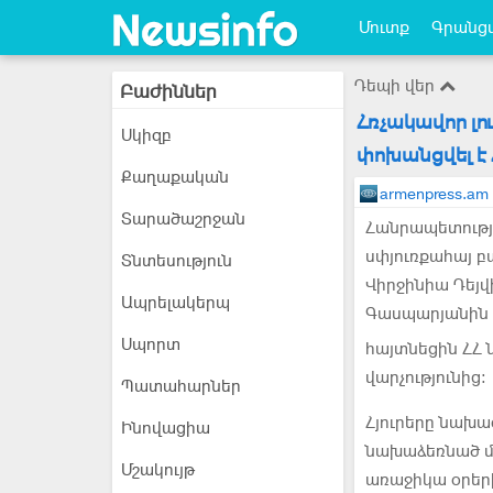
Մուտք
Գրանցվ
Դեպի վեր
Բաժիններ
Հռչակավոր լ
Սկիզբ
փոխանցվել 
Քաղաքական
armenpress.am
Տարածաշրջան
Հանրապետությա
սփյուռքահայ բ
Տնտեսություն
Վիրջինիա Դեյվ
Ապրելակերպ
Գասպարյանին ո
Սպորտ
հայտնեցին ՀՀ
վարչությունից:
Պատահարներ
Հյուրերը նախա
Ինովացիա
նախաձեռնած մ
Մշակույթ
առաջիկա օրեր