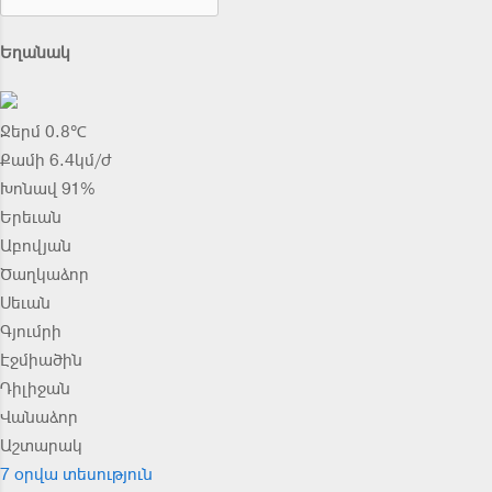
Եղանակ
Ջերմ 0.8℃
Քամի 6.4կմ/ժ
Խոնավ 91%
Երեւան
Աբովյան
Ծաղկաձոր
Սեւան
Գյումրի
Էջմիածին
Դիլիջան
Վանաձոր
Աշտարակ
7 օրվա տեսություն