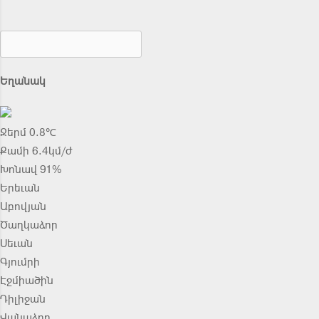
Եղանակ
Ջերմ 0.8℃
Քամի 6.4կմ/ժ
Խոնավ 91%
Երեւան
Աբովյան
Ծաղկաձոր
Սեւան
Գյումրի
Էջմիածին
Դիլիջան
Վանաձոր