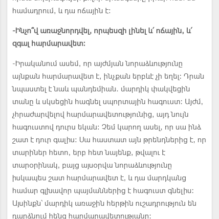
համադրում, և դա ոճային է:
-
Ին
չ
ո՞վ առաջնորդվել, որպեսզի լինել և՛ ոճային, և՛
զգալ հարմարավետ:
-Իրականում ասեմ, որ այժմյան նորաձևությունը
այնքան հարմարավետ է, ինչքան երբևէ չի եղել: Դրան
նպաստել է նաև պանդեմիան. մարդիկ փակվեցին
տանը և սկսեցին հագնել սպորտային հագուստ: Այժմ,
չհրաժարվելով հարմարավետությունից, այդ նույն
հագուստով դուրս եկան: Չեմ կարող ասել, որ սա ինձ
շատ է դուր գալիս: Սա հաստատ այն թրենդներից է, որ
տարիներ հետո, երբ հետ նայենք, թվալու է
տարօրինակ, բայց այսօրվա նորաձևությունը
իսկապես շատ հարմարավետ է, և դա մարդկանց
համար գլխավոր պայմաններից է հագուստ գնելիս:
Այսինքն՝ մարդիկ առաջին հերթին ուշադրություն են
դարձնում հենց հարմարավետությանը: