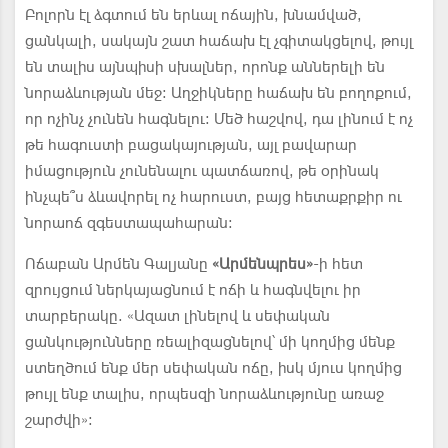
Բոլորն էլ ձգտում են երևալ ոճային, խնամված,
ցանկալի, սակայն շատ հաճախ էլ չգիտակցելով, թույլ
են տալիս այնպիսի սխալներ, որոնք աններելի են
նորաձևության մեջ: Աղջիկները հաճախ են բողոքում,
որ ոչինչ չունեն հագնելու: Մեծ հաշվով, դա լինում է ոչ
թե հագուստի բացակայության, այլ բավարար
իմացություն չունենալու պատճառով, թե օրինակ
ինչպե՞ս ձևավորել ոչ հարուստ, բայց հետաքրքիր ու
նորաոճ զգեստապահարան:
Ոճաբան Արմեն Գալյանը
«Արմենպրես»
-ի հետ
զրույցում ներկայացնում է ոճի և հագնվելու իր
տարբերակը. «Ազատ լինելով և սեփական
ցանկությունները ռեալիզացնելով՝ մի կողմից մենք
ստեղծում ենք մեր սեփական ոճը, իսկ մյուս կողմից
թույլ ենք տալիս, որպեսզի նորաձևությունը առաջ
շարժվի»: