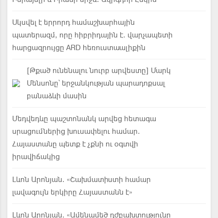
Սկսվել է երրորդ համաշխարհային
պատերազմ, որը հիբրիդային է. վարչապետի
հարցազրույցը ARD հեռուստաալիքին
[Թքած ունենալու նուրբ արվեստը] Մարկ
Մենսոնը՝ երջանկության պարադոքսալ
բանաձևի մասին
Մեդվեդևը պաշտոնանկ արվեց հետագա
սրացումներից խուսափելու համար.
Հայաստանը պետք է չքնի ու օգտվի
իրավիճակից
Լևոն Արոնյան. «Շախմատիստի համար
լավագույն երկիրը Հայաստանն է»
Լևոն Արոնյան. «Ամենամեծ դժբախտությունը