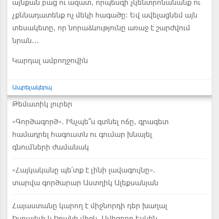
այնքան բաց ու ազատ, որպեսզի չկենտրոնանանք ու
չքննադատենք ոչ մեկի հագածը: Եվ ավելացնեմ այն
տեսակետը, որ նորաձևությունը առաջ է շարժվում
նրան...
Կարդալ ամբողջովին
Ապրելակերպ
Թեմատիկ լուրեր
«Գործագործ». Ինչպե՞ս գտնել ոճը, գրագետ
համադրել հագուստն ու գումար խնայել
գնումների ժամանակ
«Հայկականը պե՛տք է լինի լավագույնը».
տարվա գործարար Աստղիկ Ալեքսանյան
Հայաստանը կարող է միջնորդի դեր խաղալ
Իսրայելի և Իրանի միջև. Ավիգդոր Էսկին