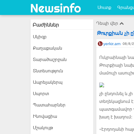
Մուտք
Գրանցվ
Դեպի վեր
Բաժիններ
Թուրքիան չի ը
Սկիզբ
yerkir.am
08/8/2
Քաղաքական
Ուկրաինայի նա
Տարածաշրջան
Թուրքիայի նա
Տնտեսություն
մամուլի ասուլ
Ապրելակերպ
Սպորտ
չի ընդունել և 
տեղեկացնում է
Պատահարներ
պատգամավոր Վ
Ինովացիա
խաղ է խաղում:
Մշակույթ
«Էրդողանի հայ