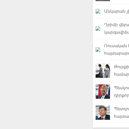
Անկարան չ
Ղրիմի վերա
կարգավիճ
Ռուսական 
հայտարարո
Թուրք
համար
Պեսկո
դիրքո
Պետդու
հայտա