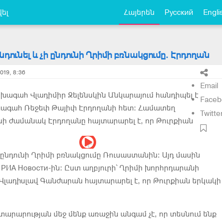
ել
Հայերեն
Русский
Engli
նդունել և չի ընդունի Ղրիմի բռնակցումը. Էրդողան
019, 8:36
Email
խագահ Վլադիմիր Զելենսկին Անկարայում հանդիպել է
Faceb
խագահ Ռեջեփ Թայիփ Էրդողանի հետ: Համատեղ
Twitte
իսի ժամանակ Էրդողանը հայտարարել է, որ Թուրքիան
չի ընդունի Ղրիմի բռնակցումը Ռուսաստանին: Այդ մասին
 РИА Новости-ին: Ըստ աղբյուրի՝ Ղրիմի խորհրդարանի
լադիսլավ Գանժարան հայտարարել է, որ Թուրքիան երկակի
տարարության մեջ մենք առաջին անգամ չէ, որ տեսնում ենք