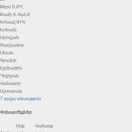
Ջերմ 0.8℃
Քամի 6.4կմ/ժ
Խոնավ 91%
Երեւան
Աբովյան
Ծաղկաձոր
Սեւան
Գյումրի
Էջմիածին
Դիլիջան
Վանաձոր
Աշտարակ
7 օրվա տեսություն
Փոխարժեքներ
Առք
Վաճառք