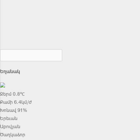
Եղանակ
Ջերմ 0.8℃
Քամի 6.4կմ/ժ
Խոնավ 91%
Երեւան
Աբովյան
Ծաղկաձոր