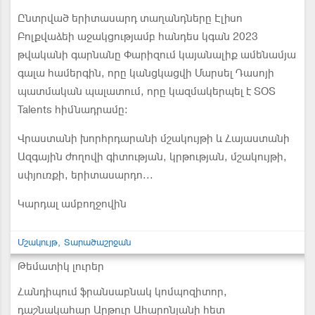
Ընտրված երիտասարդ տաղանդները Էլիսո
Բոլքվաձեի աջակցությամբ հանդես կգան 2023
թվականի գարնանը Փարիզում կայանալիք ամենամյա
գալա համերգին, որը կանցկացվի Մարսել Դասոյի
պատմական պալատում, որը կազմակերպել է SOS
Talents հիմնադրամը։
Վրաստանի խորհրդարանի մշակույթի և Հայաստանի
Ազգային ժողովի գիտության, կրթության, մշակույթի,
սփյուռքի, երիտասարդո...
Կարդալ ամբողջովին
Մշակույթ
Տարածաշրջան
Թեմատիկ լուրեր
Հանդիպում ֆրանսաբնակ կոմպոզիտոր,
դաշնակահար Արթուր Ահարոնյանի հետ