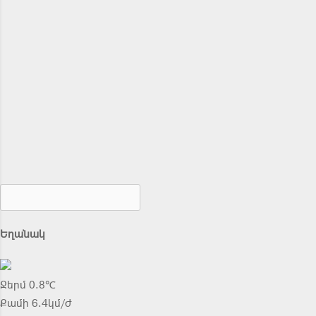
Եղանակ
Ջերմ 0.8℃
Քամի 6.4կմ/ժ