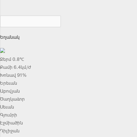
Եղանակ
Ջերմ 0.8℃
Քամի 6.4կմ/ժ
Խոնավ 91%
Երեւան
Աբովյան
Ծաղկաձոր
Սեւան
Գյումրի
Էջմիածին
Դիլիջան