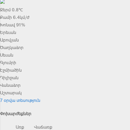
Ջերմ 0.8℃
Քամի 6.4կմ/ժ
Խոնավ 91%
Երեւան
Աբովյան
Ծաղկաձոր
Սեւան
Գյումրի
Էջմիածին
Դիլիջան
Վանաձոր
Աշտարակ
7 օրվա տեսություն
Փոխարժեքներ
Առք
Վաճառք