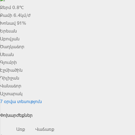
Ջերմ 0.8℃
Քամի 6.4կմ/ժ
Խոնավ 91%
Երեւան
Աբովյան
Ծաղկաձոր
Սեւան
Գյումրի
Էջմիածին
Դիլիջան
Վանաձոր
Աշտարակ
7 օրվա տեսություն
Փոխարժեքներ
Առք
Վաճառք