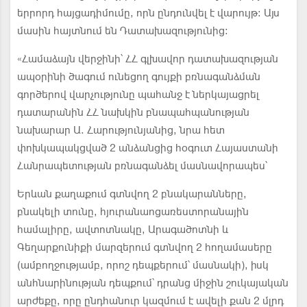
երրորդ հայցադիմումը, որն ընդունվել է վարույթ: Այս
մասին հայտնում են Դատախազությունից։
«Համաձայն վերջինի՝ ՀՀ գլխավոր դատախազության
ապօրինի ծագում ունեցող գույքի բռնագանձման
գործերով վարչությունը պահանջ է ներկայացրել
դատարանին ՀՀ նախկին բնապահպանության
նախարար Ա. Հարությունյանից, նրա հետ
փոխկապակցված 2 անձանցից հօգուտ Հայաստանի
Հանրապետության բռնագանձել մասնավորապես՝
Երևան քաղաքում գտնվող 2 բնակարանները,
բնակելի տունը, հյուրանաոցառեստորանային
համալիրը, ավտոտնակը, Արագածոտնի և
Գեղարքունիքի մարզերում գտնվող 2 հողամասերը
(ամբողջությամբ, որոշ դեպքերում՝ մասնակի), իսկ
անհնարինության դեպքում՝ դրանց միջին շուկայական
արժեքը, որը ընդհանուր կազմում է ավելի քան 2 մլրդ