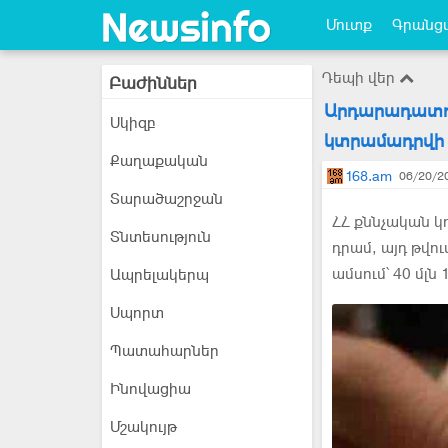
Մուտք
Գրանցվ
Դեպի վեր
Բաժիններ
Արդարադատու
Սկիզբ
կտրամադրվի
Քաղաքական
168.am
06/20/20
Տարածաշրջան
ՀՀ քննչական կ
Տնտեսություն
դրամ, այդ թվու
ամսում՝ 40 մլ
Ապրելակերպ
Սպորտ
Պատահարներ
Ինովացիա
Մշակույթ