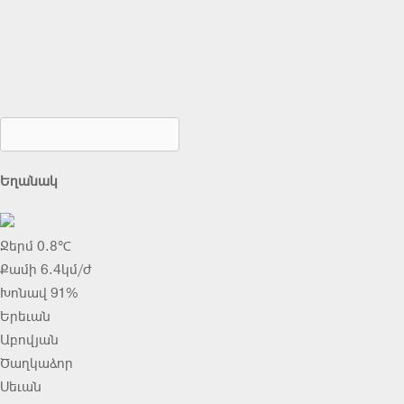
Եղանակ
Ջերմ 0.8℃
Քամի 6.4կմ/ժ
Խոնավ 91%
Երեւան
Աբովյան
Ծաղկաձոր
Սեւան