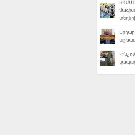
ԿԳՄՍ 
մագիս
տեղեր
Արդար
աշխատ
«Ինչ ո
կապար