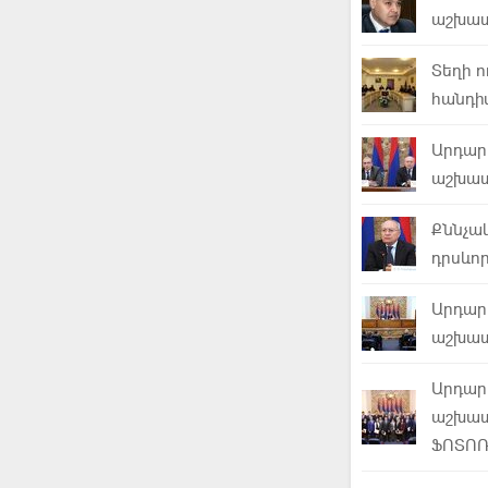
աշխատ
Տեղի ո
հանդի
Արդար
աշխատ
Քննչա
դրսևո
Արդար
աշխատ
Արդար
աշխատ
ՖՈՏՈ