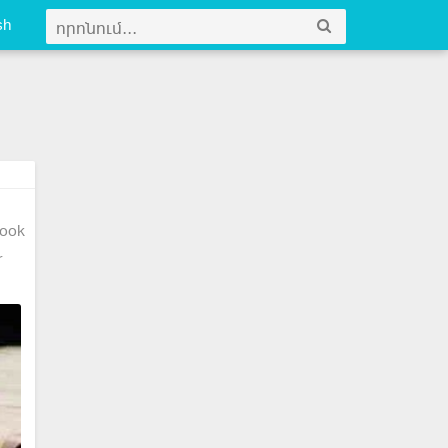
sh
ook
r