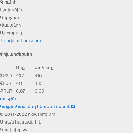
Գյումրի
Էջմիածին
Դիլիջան
Վանաձոր
Աշտարակ
7 օրվա տեսություն
Փոխարժեքներ
Առք
Վաճառք
USD
407
416
EUR
411
435
RUR
6.37
6.99
ավելին
Կայքեր
Կապ մեզ հետ
Մեր մասին
© 2011-2022 Newsinfo.am
Արդեն հասանելի է
Դեպի վեր