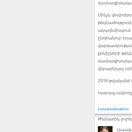
մասնագիտական 
Մինչև փոփոխու
թեկնածություն
ակադեմիայում
ընդհանուր իր
վարձատրությա
քննիչների թեկ
մասնագիտակա
վերաբերյալ օր
2018 թվականի հ
Կարդալ ամբող
Հասարակություն
Թեմատիկ լուրե
Ապագա