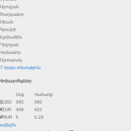
Աբովյան
Ծաղկաձոր
Սեւան
Գյումրի
Էջմիածին
Դիլիջան
Վանաձոր
Աշտարակ
7 օրվա տեսություն
Փոխարժեքներ
Առք
Վաճառք
USD
385
392
EUR
408
423
RUR
5
5.23
ավելին