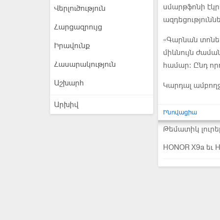
սմարթֆոնի էկր
Վերլուծություն
ազդեցություննե
Հարցազրույց
«Գարնան տոներ
Իրավունք
միևնույն ժամա
Հասարակություն
համար։ Ընդ որո
Աշխարհ
Կարդալ ամբող
Արխիվ
Ինովացիա
Թեմատիկ լուրե
HONOR X9a եւ 