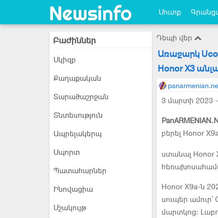
Մուտք
Գրանցվ
Դեպի վեր
Բաժիններ
Առաջարկ Ucom
Սկիզբ
Honor X3 անլ
Քաղաքական
panarmenian.ne
Տարածաշրջան
3 մարտի 2023 -
Տնտեսություն
PanARMENIAN.N
բերել Honor X
Ապրելակերպ
Սպորտ
ստանալ Honor 
հեռախոսահամ
Պատահարներ
Honor X9a-ն 20
Ինովացիա
սուպեր ամուր՝
Մշակույթ
մարտկոց։ Լաբո