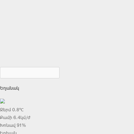
Եղանակ
Ջերմ 0.8℃
Քամի 6.4կմ/ժ
Խոնավ 91%
Երեւան