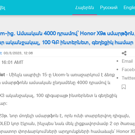
ել
Հայերեն
Русский
Engli
-ից. Ամսական 4000 դրամով՝ Honor X9a սմարթֆոն
ար ականջակալ, 100 ԳԲ ինտերնետ, գեղեցիկ համար
t
03/3/2023, 12:06
Email
 16:01 AMT
Faceb
et
- Մինչև ապրիլի 15-ը Ucom-ն առաջարկում է ձեռք
Twitte
9a սմարթֆոնն ամսական ընդամենը 4000 դրամով և
X3 ականջակալ, 100 գիգաբայթ ինտերնետ և գեղեցիկ
ար։
23թ. նոր մոդելի սմարթֆոն է, որն ունի տարբերվող դիզայն,
 OLED կոր էկրան, ինչպես նաև մեկ լիցքավորմամբ 2 օր ծառա
րատոր փորձարկումների արդյունքների համաձայն՝ Honor X