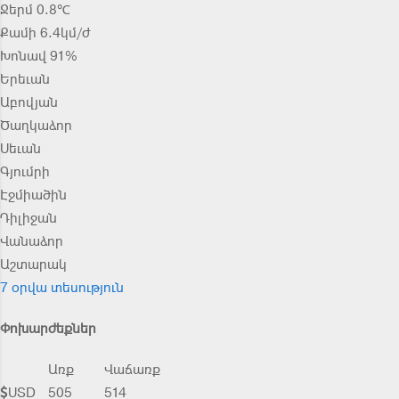
Ջերմ 0.8℃
Քամի 6.4կմ/ժ
Խոնավ 91%
Երեւան
Աբովյան
Ծաղկաձոր
Սեւան
Գյումրի
Էջմիածին
Դիլիջան
Վանաձոր
Աշտարակ
7 օրվա տեսություն
Փոխարժեքներ
Առք
Վաճառք
USD
505
514