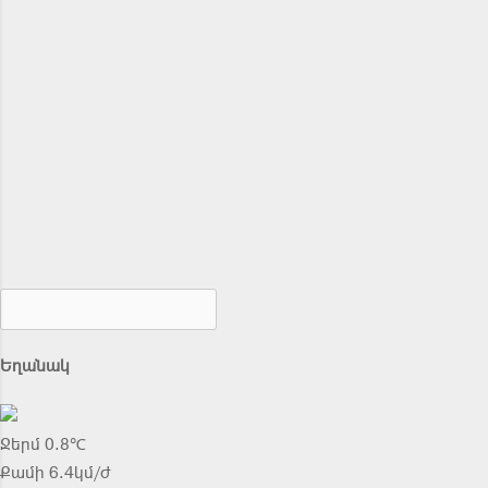
Եղանակ
Ջերմ 0.8℃
Քամի 6.4կմ/ժ