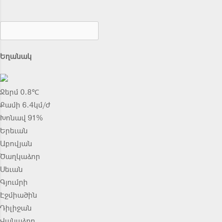
Եղանակ
Ջերմ 0.8℃
Քամի 6.4կմ/ժ
Խոնավ 91%
Երեւան
Աբովյան
Ծաղկաձոր
Սեւան
Գյումրի
Էջմիածին
Դիլիջան
Վանաձոր