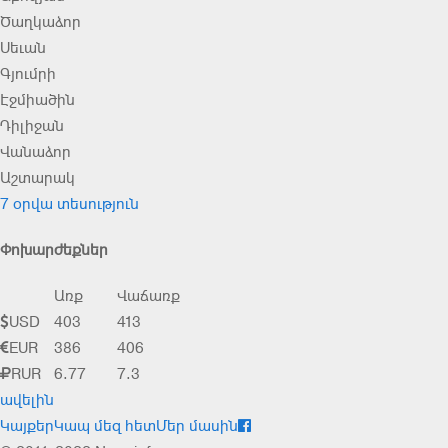
Ծաղկաձոր
Սեւան
Գյումրի
Էջմիածին
Դիլիջան
Վանաձոր
Աշտարակ
7 օրվա տեսություն
Փոխարժեքներ
Առք
Վաճառք
USD
403
413
EUR
386
406
RUR
6.77
7.3
ավելին
Կայքեր
Կապ մեզ հետ
Մեր մասին