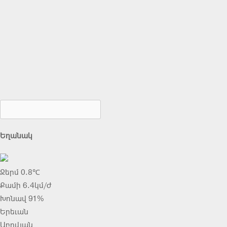
Եղանակ
Ջերմ 0.8℃
Քամի 6.4կմ/ժ
Խոնավ 91%
Երեւան
Աբովյան