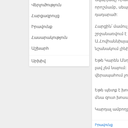
Վերլուծություն
որոշմամբ, սեպ
դադարած։
Հարցազրույց
Հարցին՝ մամո
Իրավունք
շրջանառվում 
Հասարակություն
Ա.Հովհաննիսյա
Աշխարհ
նշանակում լինի
Եթե Կարեն Անդ
Արխիվ
լավ չեմ նայու
վերապահում չո
Եթե պետք է խո
մնա զուտ խոսակ
Կարդալ ամբող
Իրավունք