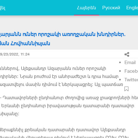
ել
Հայերեն
Русский
Engli
արյանն ուներ որոշակի առողջական խնդիրներ.
ան Հովհաննիսյան
9/23/2022, 11:24
Email
ուններով, Ալեքսանդր Ազարյանն ուներ որոշակի
Faceb
իրներ։ Նրան բուժում էր անհրաժեշտ և դրա համար
Twitte
ատվելու մասին դիմում է ներկայացրել։ Այլ պատճառ
»,- Դատավորների ընդհանուր ժողովից առաջ լրագրողների հ
աց Երևանի ընդհանուր իրավասության դատարանի դատավոր
նիսյանը։
ր Վերաքննիչ քրեական դատարանի դատավոր Ալեքսանդր
արականի վերաբերյալ դիմում է ներկայացրել ԲԴԽ։ ԲԴԽ