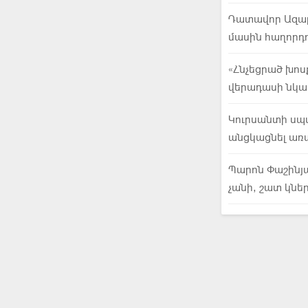
Դատավոր Ազար
մասին հաղորդո
«Հնչեցրած խոս
վերադասի նկա
Կուրսանտի սպ
անցկացնել առ
Պարոն Փաշինյա
չանի, շատ կնե