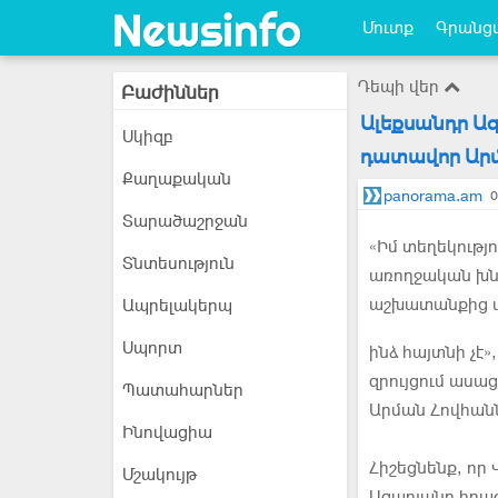
Մուտք
Գրանցվ
Դեպի վեր
Բաժիններ
Ալեքսանդր Ազ
Սկիզբ
դատավոր Արմ
Քաղաքական
panorama.am
0
Տարածաշրջան
«Իմ տեղեկությ
Տնտեսություն
առողջական խնդ
աշխատանքից ազ
Ապրելակերպ
Սպորտ
ինձ հայտնի չէ
զրույցում աս
Պատահարներ
Արման Հովհան
Ինովացիա
Հիշեցնենք, ո
Մշակույթ
Ազարյանը հրաժ