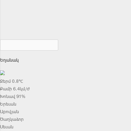
Եղանակ
Ջերմ 0.8℃
Քամի 6.4կմ/ժ
Խոնավ 91%
Երեւան
Աբովյան
Ծաղկաձոր
Սեւան