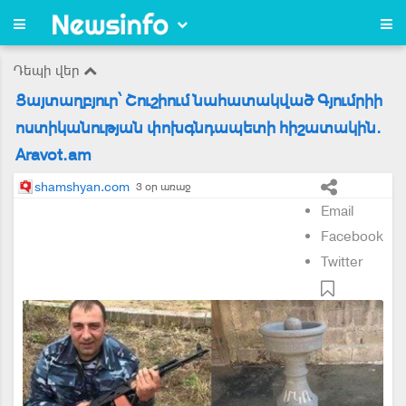
Դեպի վեր
Ցայտաղբյուր՝ Շուշիում նահատակված Գյումրիի
ոստիկանության փոխգնդապետի հիշատակին.
Aravot.am
shamshyan.com
3 օր առաջ
Email
Facebook
Twitter