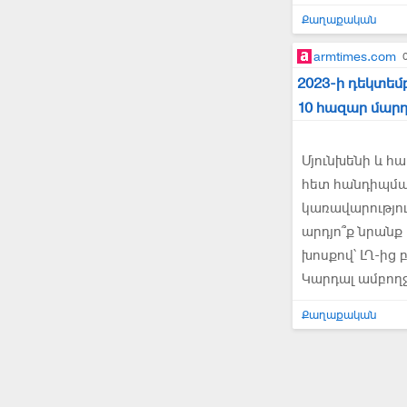
Քաղաքական
armtimes.com
2023-ի դեկտեմ
10 հազար մար
Մյունխենի և հ
հետ հանդիպմանը
կառավարությու
արդյո՞ք նրանք
խոսքով՝ ԼՂ-ից
Կարդալ ամբող
Քաղաքական