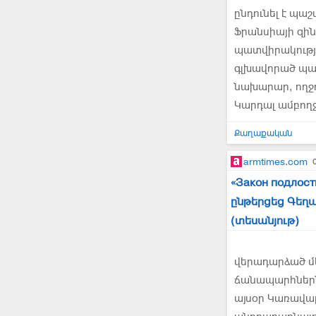
ընդունել է պ
Ֆրանսիայի զի
պատվիրակությ
գլխավորած պատ
նախարար, ողջո
Կարդալ ամբող
Քաղաքական
armtimes.com
«Закон подло
ընթերցեց Գեղ
(տեսանյութ)
վերադարձած մե
ճանապարհներն 
այսօր Կառավար