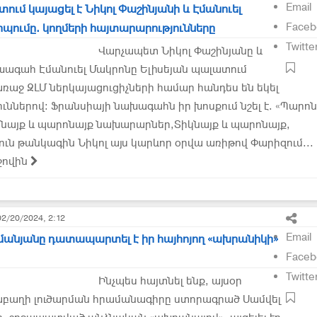
Email
ում կայացել է Նիկոլ Փաշինյանի և Էմանուել
Faceb
պումը. կողմերի հայտարարությունները
Twitte
Վարչապետ Նիկոլ Փաշինյանը և
խագահ Էմանուել Մակրոնը Ելիսեյան պալատում
ռաջ ԶԼՄ ներկայացուցիչների համար հանդես են եկել
ւններով: Ֆրանսիայի նախագահն իր խոսքում նշել է. «Պարոն
նայք և պարոնայք նախարարներ,Տիկնայք և պարոնայք,
ուն թանկագին Նիկոլ այս կարևոր օրվա առիթով Փարիզում...
ջովին
02/20/2024, 2:12
Email
մանյանը դատապարտել է իր հայհոյող «ախրանիկի»
Faceb
Twitte
Ինչպես հայտնել ենք, այսօր
աբաղի լուծարման հրամանագիրը ստորագրած Սամվել