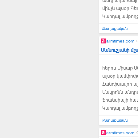
անդրադառնալո
մինչև այսօր Գե
Կարդալ ամբող
Քաղաքական
armtimes.com
Մանուշյանի մշ
հերոս Միսաք Մա
այսօր կամփոփվ
Հանդիսավոր ա
Մակրոնն անդրա
Ֆրանսիայի համ
Կարդալ ամբող
Քաղաքական
armtimes.com