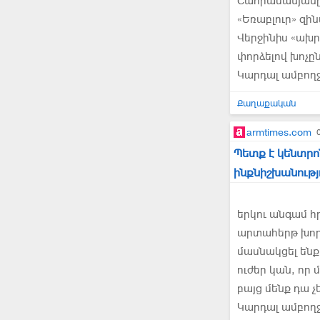
Շահրամանյանը
«Եռաբլուր» զի
Վերջինիս «ախր
փորձելով խոչը
Կարդալ ամբող
Քաղաքական
armtimes.com
Պետք է կենտրո
ինքնիշխանությ
երկու անգամ հ
արտահերթ խոր
մասնակցել են
ուժեր կան, որ
բայց մենք դա չ
Կարդալ ամբող