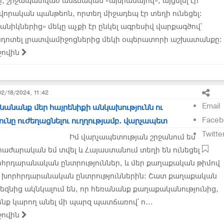
, շրջապատված անձնական «ախրանայով», այցելել էր
նվորական պանթեոն, որտեղ միջադեպ էր տեղի ունեցել:
անիկներից» մեկը աչքի էր ընկել ագրեսիվ վարքագծով՝
նդոտել լրատվամիջոցներից մեկի օպերատորի աշխատանքը: .
ջովին
02/18/2024, 11:42
Email
նանանք մեր հայրենիքի անկախությունն ու
Faceb
ունը ուժեղացնելու ուղղությամբ. վարչապետ
Twitte
Իմ վարչապետության շրջանում ես
րաժարական եմ տվել և Հայաստանում տեղի են ունեցել
հրդարանական ընտրություններ, և մեր քաղաքական թիմով
ք խորհրդարանական ընտրություններին: Շատ քաղաքական
 մեզնից ակնկալում են, որ հեռանանք քաղաքականությունից,
ենք կարող անել մի պարզ պատճառով՝ ո...
ջովին