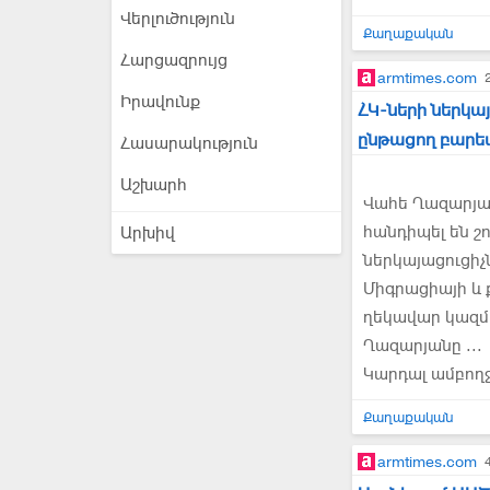
Վերլուծություն
Քաղաքական
Հարցազրույց
armtimes.com
Իրավունք
ՀԿ-ների ներկա
ընթացող բարեփ
Հասարակություն
Աշխարհ
Վահե Ղազարյա
հանդիպել են շ
Արխիվ
ներկայացուցիչ
Միգրացիայի և 
ղեկավար կազմի
Ղազարյանը ...
Կարդալ ամբող
Քաղաքական
armtimes.com