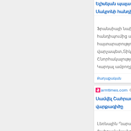
Ելիսեյան պալատ
Մակրոնի հանդի
Ֆրանսիայի նա
հանդիպումից ա
հայտարարությո
վարչապետ,Տիկ
Շնորհակալությ
Կարդալ ամբող
Քաղաքական
armtimes.com
Սամվել Շահրա
վարքագիծը
Լեռնային Ղար