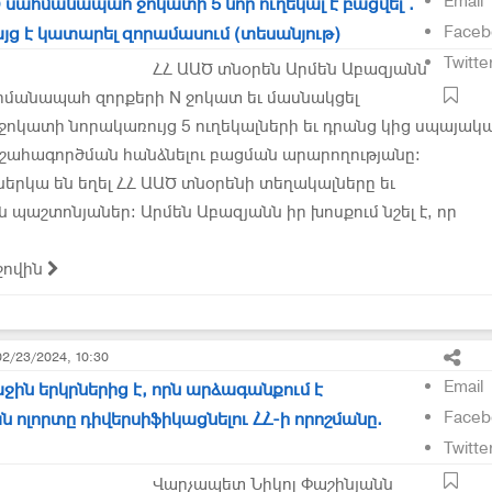
Email
Ծ սահմանապահ ջոկատի 5 նոր ուղեկալ է բացվել․
Faceb
յց է կատարել զորամասում (տեսանյութ)
Twitte
ՀՀ ԱԱԾ տնօրեն Արմեն Աբազյանն
սահմանապահ զորքերի N ջոկատ եւ մասնակցել
կատի նորակառույց 5 ուղեկալների եւ դրանց կից սպայակ
շահագործման հանձնելու բացման արարողությանը:
երկա են եղել ՀՀ ԱԱԾ տնօրենի տեղակալները եւ
պաշտոնյաներ: Արմեն Աբազյանն իր խոսքում նշել է, որ
ջովին
02/23/2024, 10:30
Email
ին երկրներից է, որն արձագանքում է
Faceb
 ոլորտը դիվերսիֆիկացնելու ՀՀ-ի որոշմանը.
Twitte
Վարչապետ Նիկոլ Փաշինյանն