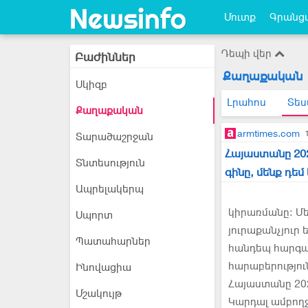
Մուտք
Գրանցվ
Դեպի վեր
Բաժիններ
Քաղաքական
Սկիզբ
Լրահոս
Տես
Քաղաքական
armtimes.com
Տարածաշրջան
Հայաստանը 202
Տնտեսություն
գինը, մենք դե
Ապրելակերպ
կիրառմանը։ Մե
Սպորտ
յուրաքանչյուր
Պատահարներ
հանդեպ հարգան
հարաբերությո
Ինովացիա
Հայաստանը 202
Մշակույթ
Կարդալ ամբող