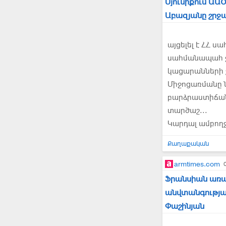
Սյունիքում ԱԱ
Աբազյանը շրջա
այցելել է ՀՀ 
սահմանապահ ջո
կացարանների 
Միջոցառմանը ն
բարձրաստիճան 
տարծաշ...
Կարդալ ամբող
Քաղաքական
armtimes.com
Ֆրանսիան առաջ
անվտանգության
Փաշինյան