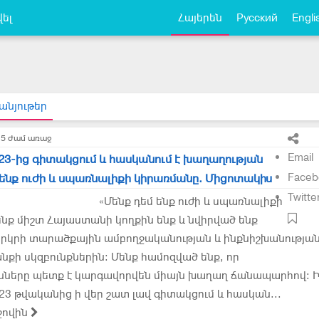
ել
Հայերեն
Русский
Engli
անյութեր
15 ժամ առաջ
Email
3-ից գիտակցում և հասկանում է խաղաղության
Faceb
մ ենք ուժի և սպառնալիքի կիրառմանը. Միցոտակիս
Twitte
«Մենք դեմ ենք ուժի և սպառնալիքի
նք միշտ Հայաստանի կողքին ենք և նվիրված ենք
 երկրի տարածքային ամբողջականության և ինքնիշխանությա
քի սկզբունքներին։ Մենք համոզված ենք, որ
ւնները պետք է կարգավորվեն միայն խաղաղ ճանապարհով։ 
3 թվականից ի վեր շատ լավ գիտակցում և հասկան...
ջովին