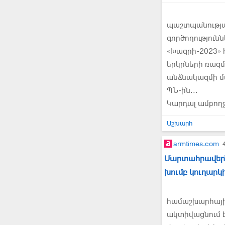
պաշտպանությա
գործողություն
«Խազրի-2023»
երկրների ռազ
անձնակազմի մա
ՊՆ-ին...
Կարդալ ամբող
Աշխարհ
armtimes.com
Մարտահրավերն
խումբ կուղար
համաշխարհային
ակտիվացնում 