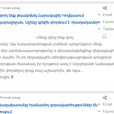
17 րոպե առաջ
Email
արող ենք թևակոխել Հարավային Կովկասում
Faceb
արաշրջան. Ալիևը կրկին փորձում է «խաղաղասեր»
Twitte
«Մենք վերջ ենք դրել
նը: Այս հակամարտության լուծման արդյունքում մենք
մեր արժանապատվությունը և վերականգնեցինք միջազգայի
յս մասին 74-րդ միջազգային տիեզերագնացության կոնգրեսի
ության ժամանակ իր ելույթում ասել է Ադրբեջանի նախագա
կին փորձելով ցույց տալ աշխարհին, թե ոքա...
ջովին
29 րոպե առաջ
Email
 Ղազախստանը համատեղ զորավարժություններ են
Faceb
ծովում