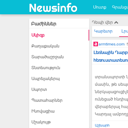
Մուտք
Գրանցվ
Դեպի վեր
Բաժիններ
Կարեւոր
Լր
Սկիզբ
armtimes.com
Քաղաքական
Լեռնային Ղարբ
Տարածաշրջան
հեռուստատեսու
Տնտեսություն
տրանսպորտի ն
Ապրելակերպ
մասին, թե սեպ
Սպորտ
ներկայացուցիչ
ունեցած հնդի
Պատահարներ
վերաբերյալ հայ
Ինովացիա
Կարդալ ամբող
Մշակույթ
Աշխարհ