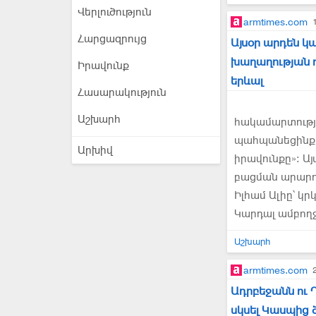
Վերլուծություն
armtimes.com
Հարցազրույց
Այսօր արդեն կ
խաղաղության դ
Իրավունք
երևալ
Հասարակություն
Աշխարհ
հակամարտությա
պահպանեցինք 
Արխիվ
իրավունքը»։ Ա
բացման արարող
Իլհամ Ալիը՝ կր
Կարդալ ամբող
Աշխարհ
armtimes.com
Ադրբեջանն ու
սկսել Կասպից 