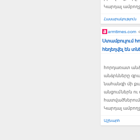
Կարդալ ամբող
Հասարակություն
armtimes.com
Ստամբուլում հ
հեղեղվել են տն
հորդառատ անձ
անձրևները գրան
նահանգի մի քա
անցումներն ու
հատվածներում 
Կարդալ ամբող
Աշխարհ