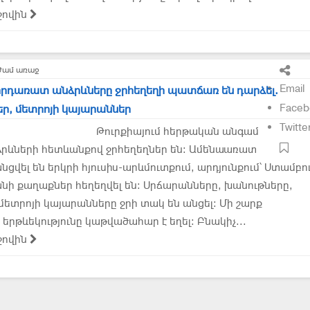
ջովին
ժամ առաջ
Email
որդառատ անձրևները ջրհեղեղի պատճառ են դարձել.
Faceb
եր, մետրոյի կայարաններ
Twitte
Թուրքիայում հերթական անգամ
րևների հետևանքով ջրհեղեղներ են: Ամենաառատ
ցվել են երկրի հյուսիս-արևմուտքում, արդյունքում՝ Ստամբու
նի քաղաքներ հեղեղվել են։ Սրճարանները, խանութները,
 մետրոյի կայարանները ջրի տակ են անցել։ Մի շարք
երթևեկությունը կաթվածահար է եղել։ Բնակիչ...
ջովին