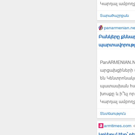
Կարդալ ամբող
Տարածաշրջան
panarmenian.ne
Բանկերը քննար
պարտավորությ
PanARMENIAN.N
արցախցիների վ
են Կենտրոնակա
պատասխան հարց
խոսքը և ի՞նչ որ
Կարդալ ամբող
Տնտեսություն
armtimes.com
Կրկնում ենք՝ 