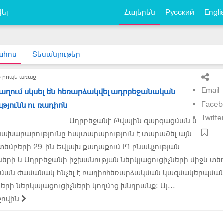
ել
Հայերեն
Русский
Engli
ահոս
Տեսանյութեր
5 րոպե առաջ
Email
աղում սկսել են հեռարձակվել ադրբեջանական
Faceb
թյունն ու ռադիոն
Twitte
Ադրբեջանի Թվային զարգացման և
ախարարությունը հայտարարություն է տարածել այն
տեմբերի 29-ին Եվլախ քաղաքում ԼՂ բնակչության
ների և Ադրբեջանի իշխանության ներկյացուցիչների միջև տե
պման ժամանակ հնչել է ռադիոհեռարձակման կազմակերպմա
երի ներկայացուցիչների կողմից խնդրանք: Այ...
ջովին