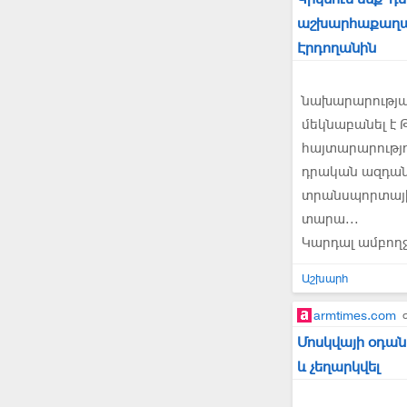
աշխարհաքաղաք
Էրդողանին
նախարարությա
մեկնաբանել է 
հայտարարությո
դրական ազդան
տրանսպորտայի
տարա...
Կարդալ ամբող
Աշխարհ
armtimes.com
Մոսկվայի օդան
և չեղարկվել