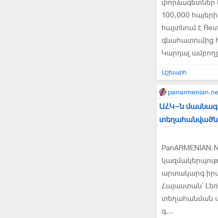
փորձագետներ 
100,000 հայե
հայտնում է Re
գնահատումից հ
Կարդալ ամբող
Աշխարհ
panarmenian.ne
ԱՀԿ–ն մասնագե
տեղահանվածն
PanARMENIAN.
կազմակերպությ
արտակարգ իրա
Հայաստան՝ Լեռ
տեղահանման պա
գ...