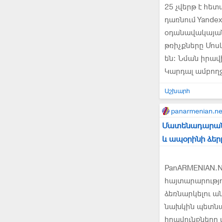
25 չվերթ է հետ
դառնում Yande
օդանավակայանո
թռիչքները Մոս
են։ Նման իրավի
Կարդալ ամբող
Աշխարհ
panarmenian.ne
Մատենադարանը 
և ապօրինի ձեր
PanARMENIAN.N
հայտարարությո
ձեռնարկելու 
նախկին պետնախ
իրավունքները վ