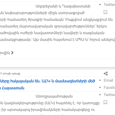
Twitte
Ադրբեջանի և Ղազախստանի
ն նախարարությունների միջև ստորագրված
ների համատեղ ծրագրի համաձայն՝ Բաքվում անցկացվում են
 համատեղ մարտավարական զորավարժություններ՝ երկու
մածովային ուժերի նավատորմերի նավերի և ռազմական
սնակցությամբ։ Այս մասին հայտնում է ԱՊԱ-ն՝ հղում անելով
ջովին
41 րոպե առաջ
Email
երը հսկայական են. ԱՀԿ-ն մասնագետների մեծ
Faceb
կի Հայաստան
Twitte
Առողջապահության
 կազմակերպությունը (ԱՀԿ) հայտնել է, որ կառույցը
է իր արտակարգ իրավիճակների համակարգերը ու