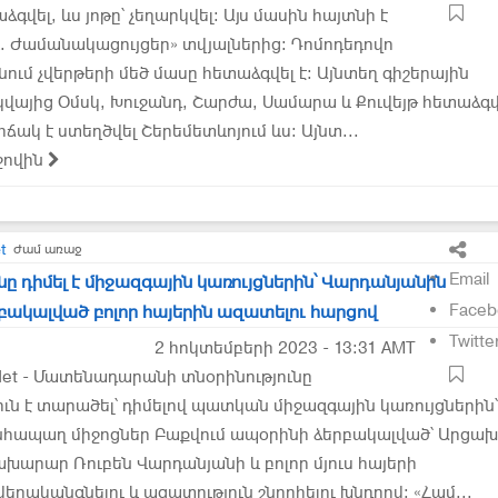
աձգվել, ևս յոթը՝ չեղարկվել։ Այս մասին հայտնի է
x. Ժամանակացույցեր» տվյալներից: Դոմոդեդովո
ւմ չվերթերի մեծ մասը հետաձգվել է։ Այնտեղ գիշերային
կվայից Օմսկ, Խուջանդ, Շարժա, Սամարա և Քուվեյթ հետաձգվ
ճակ է ստեղծվել Շերեմետևոյում ևս։ Այնտ...
ջովին
t
ժամ առաջ
Email
դիմել է միջազգային կառույցներին՝ Վարդանյանին
Faceb
բակալված բոլոր հայերին ազատելու հարցով
Twitte
2 հոկտեմբերի 2023 - 13:31 AMT
et - Մատենադարանի տնօրինությունը
ւն է տարածել՝ դիմելով պատկան միջազգային կառույցներին՝
անհապաղ միջոցներ Բաքվում ապօրինի ձերբակալված՝ Արցա
արար Ռուբեն Վարդանյանի և բոլոր մյուս հայերի
երականգնելու և ազատություն շնորհելու խնդրով։ «Համ...