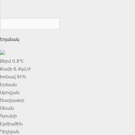
Եղանակ
Ջերմ 0.8℃
Քամի 6.4կմ/ժ
Խոնավ 91%
Երեւան
Աբովյան
Ծաղկաձոր
Սեւան
Գյումրի
Էջմիածին
Դիլիջան