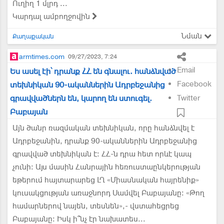
Ուղիղ 1 մլրդ ...
Կարդալ ամբողջովին
Նման
Քաղաքական
armtimes.com
09/27/2023, 7:24
Email
Ես ասել էի՝ դրանք ՀՀ են գնալու. հանձնված
Facebook
տեխնիկան 90-ականներին Ադրբեջանից
գրավվածներն են, կարող են ստուգել.
Twitter
Բաբայան
Այն ծանր ռազմական տեխնիկան, որը հանձնվել է
Ադրբեջանին, դրանք 90-ականներին Ադրբեջանից
գրավված տեխնիկան է: ՀՀ-ն դրա հետ որևէ կապ
չունի: Այս մասին Հանրային հեռուստաընկերության
եթերում հայտարարեց ԼՂ «Միասնական հայրենիք»
կուսակցության առաջնորդ Սամվել Բաբայանը: «Թող
համարներով նայեն, տեսնեն»,- վստահեցրեց
Բաբայանը: Իսկ ի՞նչ էր նախատես...