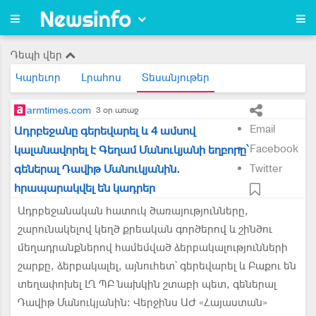
Դեպի վեր
Կարեւոր
Լրահոս
Տեսանյութեր
armtimes.com
3 օր առաջ
Email
Ադրբեջանը գերեվարել և 4 ամսով
Facebook
կալանավորել է Գեղամ Մանուկյանի եղբորը՝
գեներալ Դավիթ Մանուկյանին.
Twitter
հրապարակվել են կադրեր
Ադրբեջանական հատուկ ծառայությունները,
շարունակելով կեղծ քրեական գործերով և շինծու
մեղադրանքներով համեմված ձերբակալությունների
շարքը, ձերբակալել, այնուհետ՝ գերեվարել և Բաքու են
տեղափոխել ԼՂ ՊԲ նախկին շտաբի պետ, գեներալ
Դավիթ Մանուկյանին։ Վերջինս ԱԺ «Հայաստան»