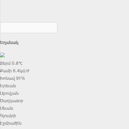
Եղանակ
Ջերմ 0.8℃
Քամի 6.4կմ/ժ
Խոնավ 91%
Երեւան
Աբովյան
Ծաղկաձոր
Սեւան
Գյումրի
Էջմիածին