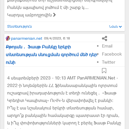
քաղաքներում նոր աշխատակիցներ ներգրավելով՝
Բանկն այսպիսով լուծում է մի շարք կ...
Կարդալ ամբողջովին
Տնտեսություն
Նման
panarmenian.net
09/4/2023, 6:18
Email
Քթոյան․ Ֆասթ Բանկը երկրի
Facebook
տնտեսության սնուցման գործում մեծ դեր
ունի
Twitter
4 սեպտեմբերի 2023 - 10:13 AMT PanARMENIAN.Net -
2022-ի նոյեմբերին ՀՀ ֆինանսաբանկային ոլորտում
ուշագրավ իրադարձություն է տեղի ունեցել․ «Ֆասթ
Կրեդիտ Կապիտալ» ՈւՎԿ-ն վերափոխվել է բանկի։
Ի՞նչ է սա նշանակում երկրի տնտեսության համար,
արդյո՞ք բանկային համակարգը պատրաստ էր դրան,
և ի՞նչ փոփոխությունների կարող է բերել Ֆասթ Բանկը