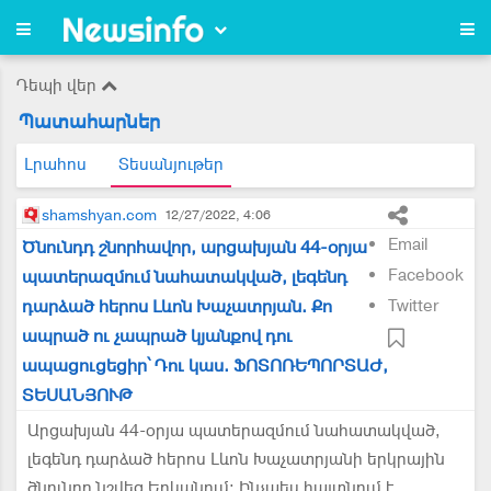
Դեպի վեր
Պատահարներ
Լրահոս
Տեսանյութեր
shamshyan.com
12/27/2022, 4:06
Email
Ծնունդդ շնորհավոր, արցախյան 44-օրյա
Facebook
պատերազմում նահատակված, լեգենդ
դարձած հերոս Լևոն Խաչատրյան. Քո
Twitter
ապրած ու չապրած կյանքով դու
ապացուցեցիր՝ Դու կաս. ՖՈՏՈՌԵՊՈՐՏԱԺ,
ՏԵՍԱՆՅՈՒԹ
Արցախյան 44-օրյա պատերազմում նահատակված,
լեգենդ դարձած հերոս Լևոն Խաչատրյանի երկրային
ծնունդը նշվեց Երևանում։ Ինչպես հայտնում է