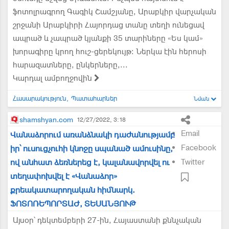
ֆոտոլրագրող Գագիկ Շամշյանը, Արաբկիր վարչական
շրջանի Արաբկիրի Հայորդաց տանը տեղի ունեցավ
ապրած և չապրած կյանքի 35 տարիները «Ես կամ»
խորագիրը կրող հուշ-ցերեկույթ։ Ներկա էին հերոսի
հարազատները, ընկերները,...
Կարդալ ամբողջովին
Հասարակություն
Պատահարներ
Նման
shamshyan.com
12/27/2022, 3:18
Email
Վանաձորում առանձնակի դաժանությամբ
Facebook
իր՝ ուսուցչուհի կնոջը սպանած ամուսինը,
ով անհատ ձեռներեց է, կալանավորվել ու
Twitter
տեղափոխվել է «Վանաձոր»
քրեակատարողական հիմնարկ.
ՖՈՏՈՌԵՊՈՐՏԱԺ, ՏԵՍԱՆՅՈՒԹ
Այսօր՝ դեկտեմբերի 27-ին, Հայաստանի քննչական