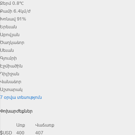
Ջերմ 0.8℃
Քամի 6.4կմ/ժ
Խոնավ 91%
Երեւան
Աբովյան
Ծաղկաձոր
Սեւան
Գյումրի
Էջմիածին
Դիլիջան
Վանաձոր
Աշտարակ
7 օրվա տեսություն
Փոխարժեքներ
Առք
Վաճառք
USD
400
407