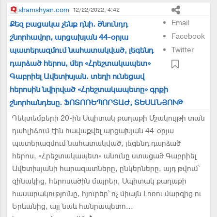
shamshyan.com
12/22/2022, 4:42
Email
Քեզ բացակա չենք դնի. ծնունդդ
Facebook
շնորհավոր, արցախյան 44-օրյա
պատերազմում նահատակված, լեգենդ
Twitter
դարձած հերոս, մեր «Հրեշտակապետ»
Գաբրիել Ավետիսյան. տեղի ունեցավ
հերոսին նվիրված «Հրեշտակապետը» գրքի
շնորհանդեսը. ՖՈՏՈՌԵՊՈՐՏԱԺ, ՏԵՍԱՆՅՈՒԹ
Դեկտեմբերի 20-ին Սպիտակ քաղաքի Մշակույթի տան
դահլիճում էին հավաքվել արցախյան 44-օրյա
պատերազմում նահատակված, լեգենդ դարձած
հերոս, «Հրեշտակապետ» անունը ստացած Գաբրիել
Ավետիսյանի հարազատները, ընկերները, այդ թվում՝
զինակից, հերոսածին մայրեր, Սպիտակ քաղաքի
հասարակությունը, հյուրեր՝ ոչ միայն Լոռու մարզից ու
Երևանից, այլ նաև հանրապետո...